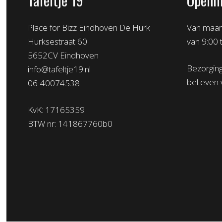
Place for Bizz Eindhoven De Hurk
Van maand
Hurksestraat 60
van 9:00 
5652CV Eindhoven
Bezorging
info@tafeltje19.nl
bel even 
06-40074538
KvK: 17165359
BTW nr: 141867760b0