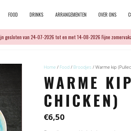
FOOD
DRINKS
ARRANGEMENTEN
OVER ONS
C
zijn gesloten van 24-07-2026 tot en met 14-08-2026 Fijne zomervaka
Home
/
Food
/
Broodjes
/ Warme kip (Pulle
WARME KIP
CHICKEN)
€
6,50