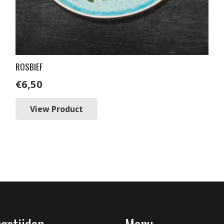
ROSBIEF
€
6,50
View Product
gstijden
Menu