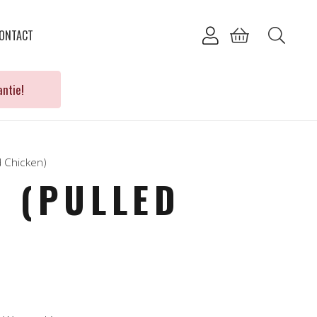
ONTACT
ntie!
d Chicken)
 (PULLED