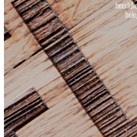
heerlijk
bele