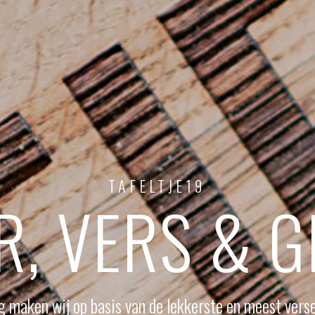
TAFELTJE19
R, VERS & 
g maken wij op basis van de lekkerste en meest vers