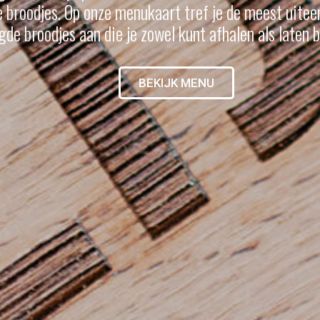
e broodjes. Op onze menukaart tref je de meest uitee
gde broodjes aan die je zowel kunt afhalen als laten 
BEKIJK MENU