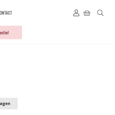
ONTACT
ntie!
wagen