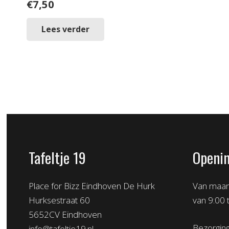
€
7,50
Lees verder
Tafeltje 19
Openin
Place for Bizz Eindhoven De Hurk
Van maand
Hurksestraat 60
van 9:00 
5652CV Eindhoven
Bezorging
info@tafeltje19.nl