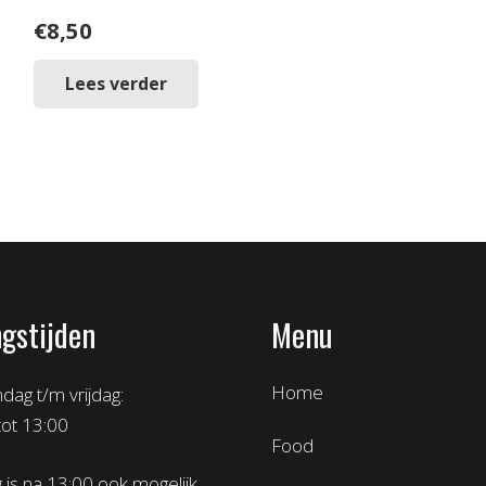
€
8,50
Lees verder
gstijden
Menu
Home
ag t/m vrijdag:
tot 13:00
Food
 is na 13:00 ook mogelijk,