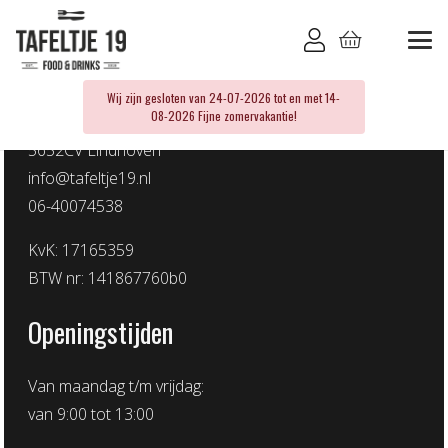
Tafeltje 19
Place for Bizz Eindhoven De Hurk
Wij zijn gesloten van 24-07-2026 tot en met 14-
08-2026 Fijne zomervakantie!
Hurksestraat 60
5652CV Eindhoven
info@tafeltje19.nl
06-40074538
KvK: 17165359
BTW nr: 141867760b0
Openingstijden
Van maandag t/m vrijdag:
van 9:00 tot 13:00